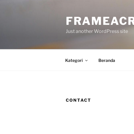
Skip
to
FRAMEACR
content
Just another WordPress site
Kategori
Beranda
CONTACT