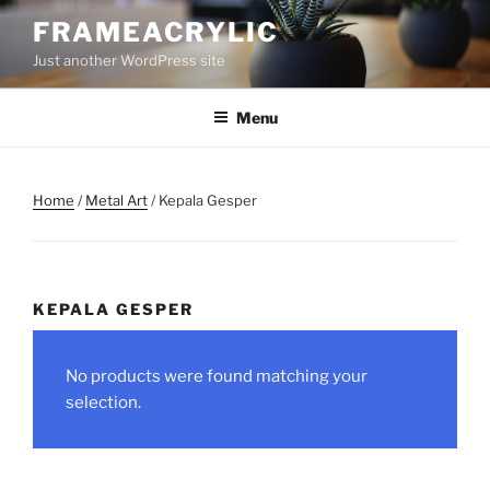
Skip
FRAMEACRYLIC
to
Just another WordPress site
content
Menu
Home
/
Metal Art
/ Kepala Gesper
KEPALA GESPER
No products were found matching your
selection.