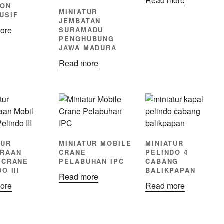
Read more
RON
MINIATUR
USIF
JEMBATAN
ore
SURAMADU
PENGHUBUNG
JAWA MADURA
Read more
TUR
MINIATUR MOBILE
MINIATUR
RAAN
CRANE
PELINDO 4
 CRANE
PELABUHAN IPC
CABANG
O III
BALIKPAPAN
Read more
ore
Read more