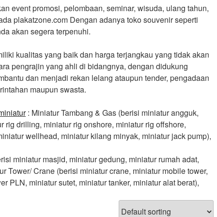
n event promosi, pelombaan, seminar, wisuda, ulang tahun,
a ada plakatzone.com Dengan adanya toko souvenir seperti
da akan segera terpenuhi.
iki kualitas yang baik dan harga terjangkau yang tidak akan
ra pengrajin yang ahli di bidangnya, dengan didukung
mbantu dan menjadi rekan lelang ataupun tender, pengadaan
erintahan maupun swasta.
miniatur
: Miniatur Tambang & Gas (berisi miniatur angguk,
rig drilling, miniatur rig onshore, miniatur rig offshore,
iniatur wellhead, miniatur kilang minyak, miniatur jack pump),
isi miniatur masjid, miniatur gedung, miniatur rumah adat,
r Tower/ Crane (berisi miniatur crane, miniatur mobile tower,
r PLN, miniatur sutet, miniatur tanker, miniatur alat berat),