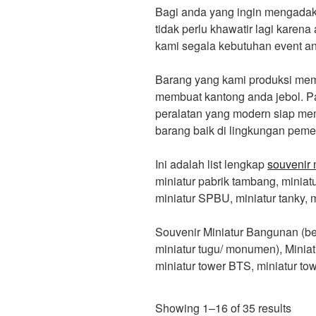
Bagi anda yang ingin mengadaka
tidak perlu khawatir lagi karen
kami segala kebutuhan event an
Barang yang kami produksi memil
membuat kantong anda jebol. Pa
peralatan yang modern siap me
barang baik di lingkungan pem
Ini adalah list lengkap
souvenir 
miniatur pabrik tambang, miniatur 
miniatur SPBU, miniatur tanky, m
Souvenir Miniatur Bangunan (ber
miniatur tugu/ monumen), Miniatu
miniatur tower BTS, miniatur towe
Showing 1–16 of 35 results