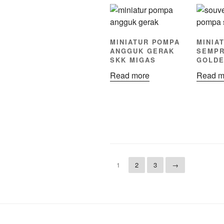
MINIATUR POMPA
MINIA
ANGGUK GERAK
SEMPR
SKK MIGAS
GOLD
Read more
Read m
1
2
3
→