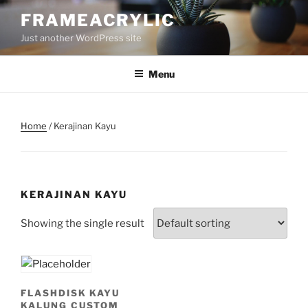
Skip
FRAMEACRYLIC
to
Just another WordPress site
content
Menu
Home
/ Kerajinan Kayu
KERAJINAN KAYU
Showing the single result
FLASHDISK KAYU
KALUNG CUSTOM