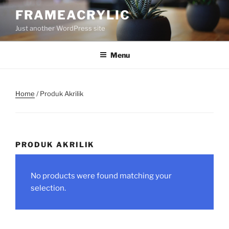
Skip
FRAMEACRYLIC
to
Just another WordPress site
content
Menu
Home
/ Produk Akrilik
PRODUK AKRILIK
No products were found matching your
selection.