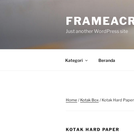
Skip
to
FRAMEACR
content
Just another WordPress site
Kategori
Beranda
Home
/
Kotak Box
/ Kotak Hard Paper
KOTAK HARD PAPER