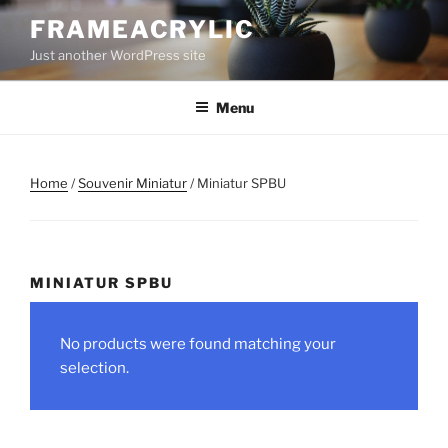
Skip
FRAMEACRYLIC
to
Just another WordPress site
content
Menu
Home
/
Souvenir Miniatur
/ Miniatur SPBU
MINIATUR SPBU
No products were found matching your
selection.