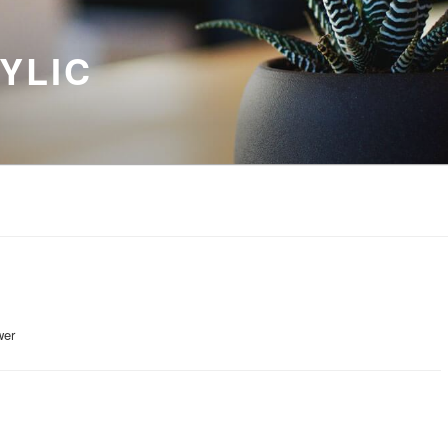
YLIC
wer