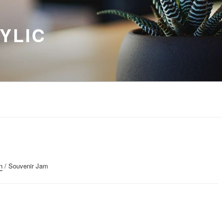
YLIC
n
/ Souvenir Jam