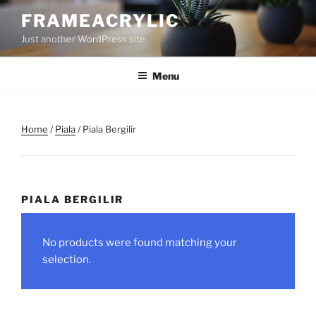
Skip
FRAMEACRYLIC
to
Just another WordPress site
content
Menu
Home
/
Piala
/ Piala Bergilir
PIALA BERGILIR
No products were found matching your
selection.