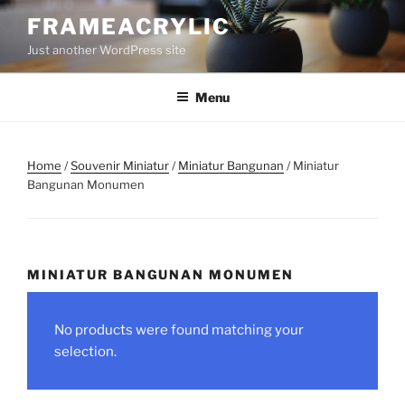
Skip
FRAMEACRYLIC
to
Just another WordPress site
content
Menu
Home
/
Souvenir Miniatur
/
Miniatur Bangunan
/ Miniatur
Bangunan Monumen
MINIATUR BANGUNAN MONUMEN
No products were found matching your
selection.