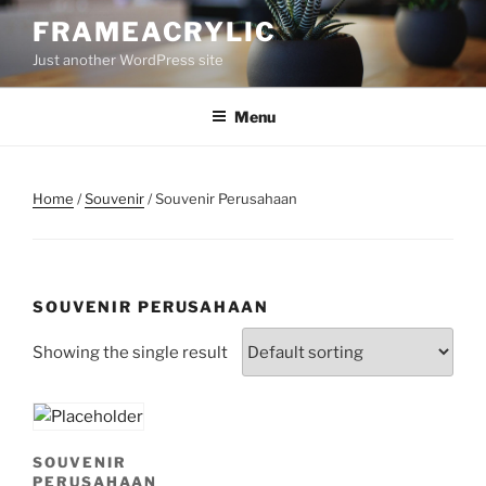
Skip
FRAMEACRYLIC
to
Just another WordPress site
content
Menu
Home
/
Souvenir
/ Souvenir Perusahaan
SOUVENIR PERUSAHAAN
Showing the single result
SOUVENIR
PERUSAHAAN