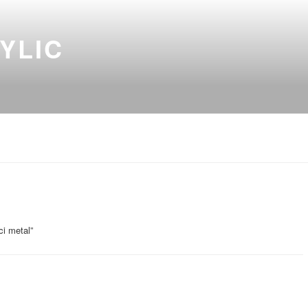
YLIC
ci metal”