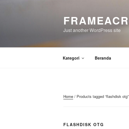
Skip
to
FRAMEACR
content
Just another WordPress site
Kategori
Beranda
Home
/ Products tagged “flashdisk otg”
FLASHDISK OTG