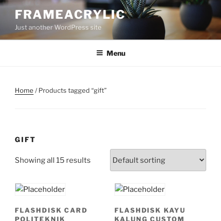
Skip
FRAMEACRYLIC
to
Just another WordPress site
content
Menu
Home
/ Products tagged “gift”
GIFT
Showing all 15 results
FLASHDISK CARD
FLASHDISK KAYU
POLITEKNIK
KALUNG CUSTOM