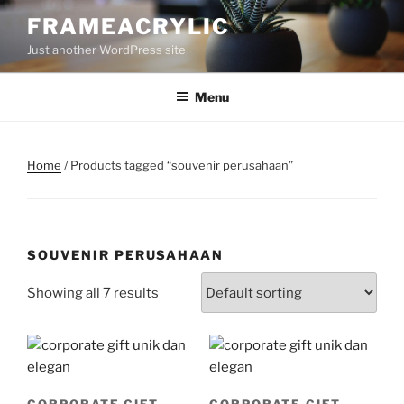
Skip
FRAMEACRYLIC
to
Just another WordPress site
content
Menu
Home
/ Products tagged “souvenir perusahaan”
SOUVENIR PERUSAHAAN
Showing all 7 results
CORPORATE GIFT
CORPORATE GIFT