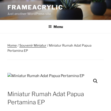
Skip
FRAMEACRYLIC
to
Just another WordPress site
content
Menu
Home
/
Souvenir Miniatur
/ Miniatur Rumah Adat Papua
Pertamina EP
Miniatur Rumah Adat Papua
Pertamina EP