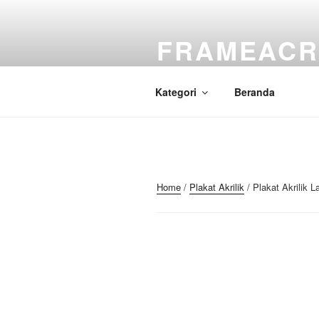
Skip
to
FRAMEACR
content
Just another WordPress site
Kategori
Beranda
Home
/
Plakat Akrilik
/ Plakat Akrilik L