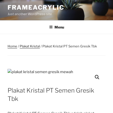
Skip
FRAMEACRYLIC
to
Just another WordPress site
content
Menu
Home
/
Plakat Kristal
/ Plakat Kristal PT Semen Gresik Tbk
Plakat Kristal PT Semen Gresik
Tbk