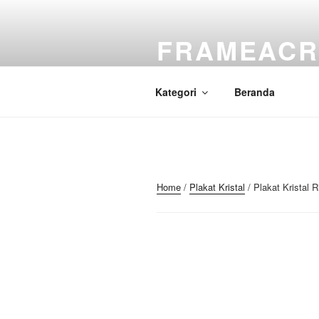
Skip
to
FRAMEACR
content
Just another WordPress site
Kategori
Beranda
Home
/
Plakat Kristal
/ Plakat Kristal 