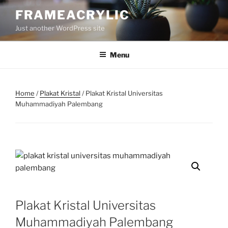
Skip
FRAMEACRYLIC
to
Just another WordPress site
content
Menu
Home
/
Plakat Kristal
/ Plakat Kristal Universitas
Muhammadiyah Palembang
Plakat Kristal Universitas
Muhammadiyah Palembang