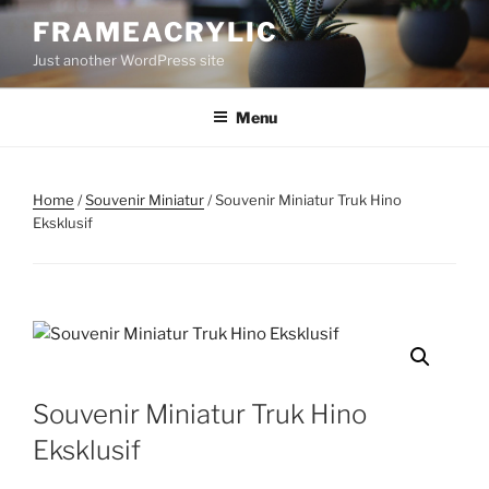
Skip
FRAMEACRYLIC
to
Just another WordPress site
content
Menu
Home
/
Souvenir Miniatur
/ Souvenir Miniatur Truk Hino
Eksklusif
Souvenir Miniatur Truk Hino
Eksklusif