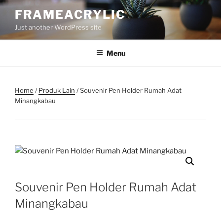
Skip
FRAMEACRYLIC
to
Just another WordPress site
content
Menu
Home
/
Produk Lain
/ Souvenir Pen Holder Rumah Adat
Minangkabau
Souvenir Pen Holder Rumah Adat
Minangkabau