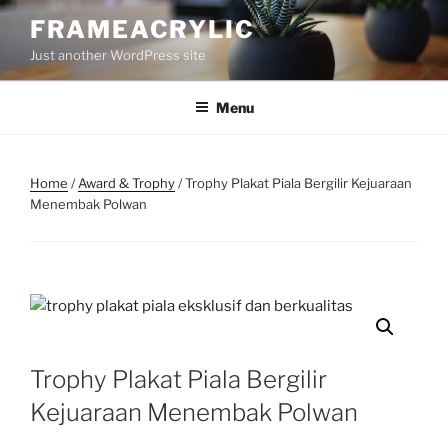
Skip
FRAMEACRYLIC
to
Just another WordPress site
content
Menu
Home
/
Award & Trophy
/ Trophy Plakat Piala Bergilir Kejuaraan
Menembak Polwan
Trophy Plakat Piala Bergilir
Kejuaraan Menembak Polwan