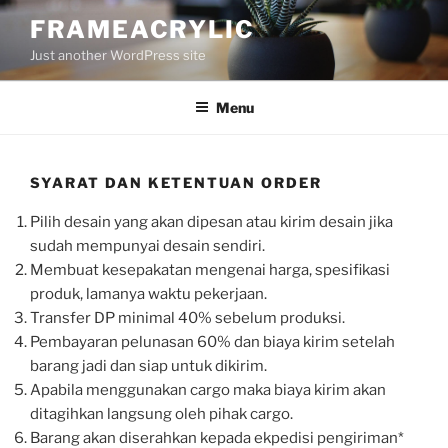
Skip
FRAMEACRYLIC
to
Just another WordPress site
content
Menu
SYARAT DAN KETENTUAN ORDER
Pilih desain yang akan dipesan atau kirim desain jika
sudah mempunyai desain sendiri.
Membuat kesepakatan mengenai harga, spesifikasi
produk, lamanya waktu pekerjaan.
Transfer DP minimal 40% sebelum produksi.
Pembayaran pelunasan 60% dan biaya kirim setelah
barang jadi dan siap untuk dikirim.
Apabila menggunakan cargo maka biaya kirim akan
ditagihkan langsung oleh pihak cargo.
Barang akan diserahkan kepada ekpedisi pengiriman*