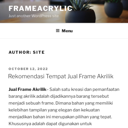
Skip
FRAMEACRYLIC
to
Just another WordPress site
content
Menu
AUTHOR:
SITE
POSTED
OCTOBER 12, 2022
ON
Rekomendasi Tempat Jual Frame Akrilik
Jual Frame Akrilik
– Salah satu kreasi dan pemanfaatan
barang akrilik adalah dijadikannya barang tersebut
menjadi sebuah frame. Dimana bahan yang memiliki
kelebihan tampilan yang elegan dan kekuatan
menjadikan bahan ini merupakan pilihan yang tepat.
Khususnya adalah dapat digunakan untuk