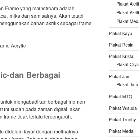
Plakat Akril
an Frame yang mainstream adalah
Plakat Akri
 , mika dan semisalnya. Akan tetapi
Plakat Meda
g menggunakan bahan akrilik sebagai frame
Plakat Kayu
Plakat Resin
Plakat Kristal
Plakat Crys
ic-dan Berbagai
Plakat Jam
Plakat Jam
Plakat MTQ
 untuk mengabadikan berbagai momen
Plakat Wisuda
t ini sudah pada zaman digital, akan
 frame tidak terlalu terpengaruh.
Plakat Trophy
oto didalam layar dengan melihatnya
Plakat Medali
 atau frame. Bahkan di dalam frame,