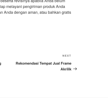
 beserta revisinya apabila Anda belum
siap melayani pengiriman produk Anda
an Anda dengan aman, atau bahkan gratis
Next
NEXT
Post
g
Rekomendasi Tempat Jual Frame
Akrilik