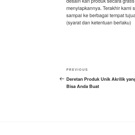
desain kan produk secara gratis
menyiapkannya. Terakhir kami 
sampai ke berbagai tempat tuju
(syarat dan ketentuan berlaku)
Post
Previous
PREVIOUS
navigation
Post
Deretan Produk Unik Akrilik yan
Bisa Anda Buat