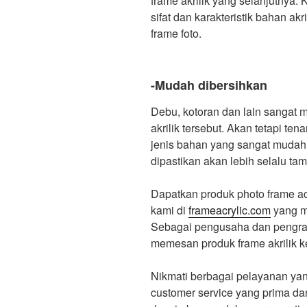
frame akrilik yang selanjutnya
sifat dan karakteristik bahan a
frame foto.
-Mudah dibersihkan
Debu, kotoran dan lain sangat 
akrilik tersebut. Akan tetapi te
jenis bahan yang sangat mudah
dipastikan akan lebih selalu tamp
Dapatkan produk photo frame ac
kami di
frameacrylic.com
yang m
Sebagai pengusaha dan pengraji
memesan produk frame akrilik 
Nikmati berbagai pelayanan yan
customer service yang prima da