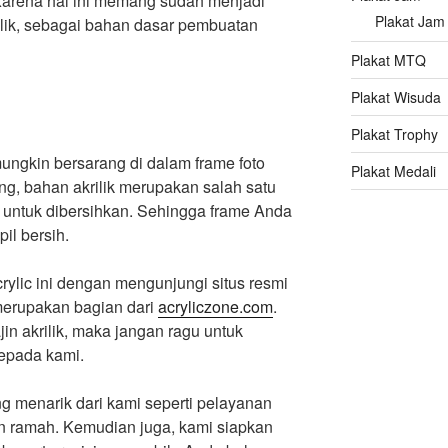
. Karena hal ini memang sudah menjadi
Plakat Jam
krilik, sebagai bahan dasar pembuatan
Plakat MTQ
Plakat Wisuda
Plakat Trophy
mungkin bersarang di dalam frame foto
Plakat Medali
nang, bahan akrilik merupakan salah satu
 untuk dibersihkan. Sehingga frame Anda
il bersih.
rylic ini dengan mengunjungi situs resmi
erupakan bagian dari
acryliczone.com
.
n akrilik, maka jangan ragu untuk
kepada kami.
g menarik dari kami seperti pelayanan
n ramah. Kemudian juga, kami siapkan