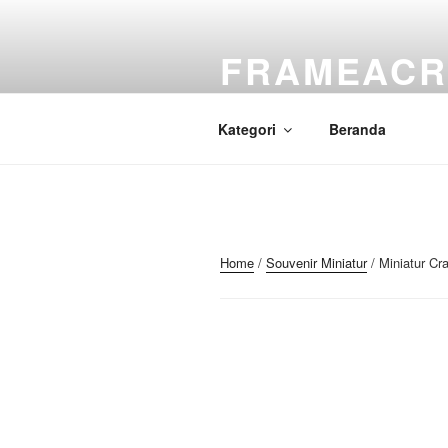
Skip
to
FRAMEACR
content
Just another WordPress site
Kategori
Beranda
Home
/
Souvenir Miniatur
/ Miniatur Cr