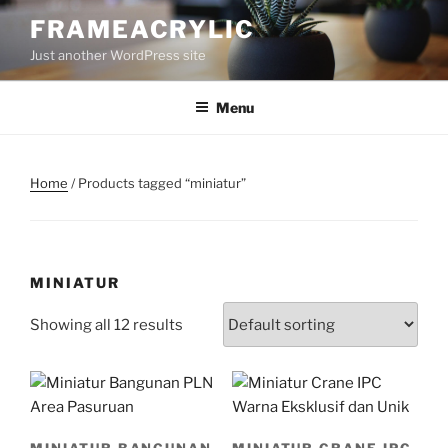
Skip
FRAMEACRYLIC
to
Just another WordPress site
content
Menu
Home
/ Products tagged “miniatur”
MINIATUR
Showing all 12 results
MINIATUR BANGUNAN
MINIATUR CRANE IPC