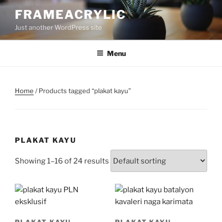
Skip
FRAMEACRYLIC
to
Just another WordPress site
content
Menu
Home
/ Products tagged “plakat kayu”
PLAKAT KAYU
Showing 1–16 of 24 results
PLAKAT KAYU
PLAKAT KAYU