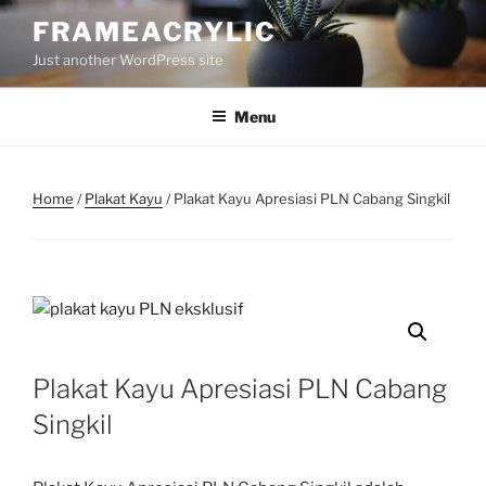
Skip
FRAMEACRYLIC
to
Just another WordPress site
content
Menu
Home
/
Plakat Kayu
/ Plakat Kayu Apresiasi PLN Cabang Singkil
Plakat Kayu Apresiasi PLN Cabang
Singkil