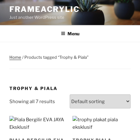
Skip
FRAMEACRYLIC
to
Just another WordPress site
content
Menu
Home
/ Products tagged “Trophy & Piala”
TROPHY & PIALA
Showing all 7 results
PIALA BERGILIR EVA
TROPHY PIALA