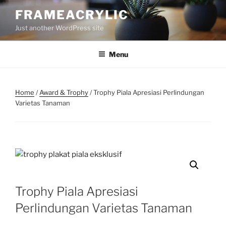
Skip
FRAMEACRYLIC
to
Just another WordPress site
content
Menu
Home
/
Award & Trophy
/ Trophy Piala Apresiasi Perlindungan
Varietas Tanaman
Trophy Piala Apresiasi
Perlindungan Varietas Tanaman