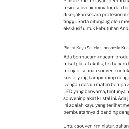
Plakatzone melayani pembuatan s
resin, souvenir miniatur, dan 
dikerjakan secara profesiona
tinggi. Serta ditunjang oleh m
eksklusif untuk kebutuhan And
Plakat Kayu Sekolah Indonesia Ku
Ada bermacam-macam produk s
misal plakat akrilik, berbahan da
menjadi sebuah souvenir untuk
kristal yang hampir mirip deng
Dengan desain materi berupa 3
LED yang berwarna, tentunya
souvenir plakat kristal ini. Ad
ini adalah kayu yang terlihat 
pembuatannya dibanding denga
Untuk souvenir miniatur, baha