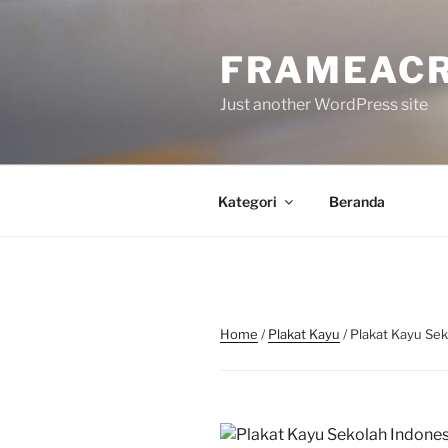
Skip
to
FRAMEACR
content
Just another WordPress site
Kategori
Beranda
Home
/
Plakat Kayu
/ Plakat Kayu Se