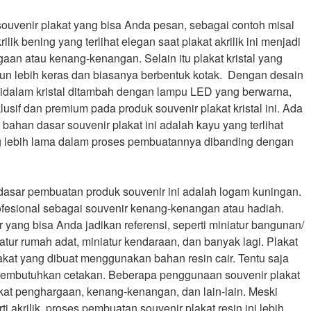
venir plakat yang bisa Anda pesan, sebagai contoh misal
rilik bening yang terlihat elegan saat plakat akrilik ini menjadi
aan atau kenang-kenangan. Selain itu plakat kristal yang
mun lebih keras dan biasanya berbentuk kotak. Dengan desain
 didalam kristal ditambah dengan lampu LED yang berwarna,
sif dan premium pada produk souvenir plakat kristal ini. Ada
 bahan dasar souvenir plakat ini adalah kayu yang terlihat
 lebih lama dalam proses pembuatannya dibanding dengan
 dasar pembuatan produk souvenir ini adalah logam kuningan.
fesional sebagai souvenir kenang-kenangan atau hadiah.
 yang bisa Anda jadikan referensi, seperti miniatur bangunan/
atur rumah adat, miniatur kendaraan, dan banyak lagi. Plakat
akat yang dibuat menggunakan bahan resin cair. Tentu saja
i membutuhkan cetakan. Beberapa penggunaan souvenir plakat
akat penghargaan, kenang-kenangan, dan lain-lain. Meski
i akrilik, proses pembuatan souvenir plakat resin ini lebih