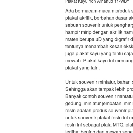
Plakat Kayu Yon Arhanud 11/WBY
Ada bermacam-macam produk sou
plakat akrilik, berbahan dasar ak
sebuah souvenir untuk pengharg
hampir mirip dengan akrilik na
materi berupa 3D yang digrafir
tentunya menambah kesan eksklu
juga plakat kayu yang tentu saja
mewah. Plakat kayu ini memang
plakat yang lain.
Untuk souvenir miniatur, bahan
Sehingga akan tampak lebih pro
Banyak contoh souvenir miniatur
gedung, miniatur jembatan, mini
resin adalah produk souvenir pl
untuk souvenir plakat resin in
resin ini sebagai piala MTQ, pl
terlihat bening dan mewah sepert