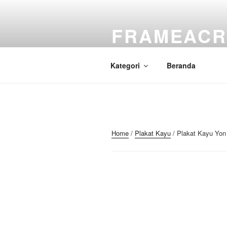
Skip
to
FRAMEACR
content
Just another WordPress site
Kategori
Beranda
Home
/
Plakat Kayu
/ Plakat Kayu Yo