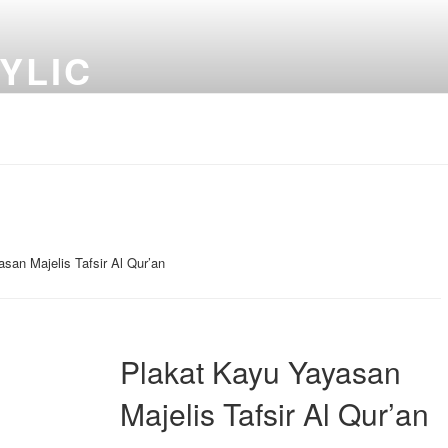
YLIC
san Majelis Tafsir Al Qur’an
Plakat Kayu Yayasan
Majelis Tafsir Al Qur’an