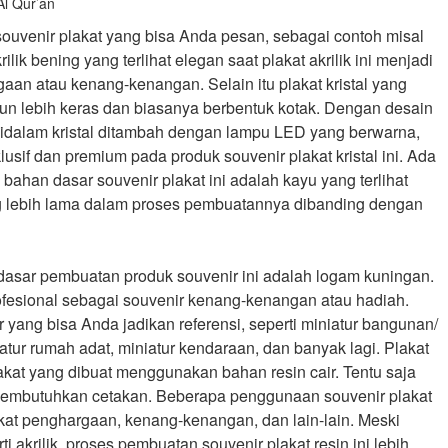
Al Qur’an
venir plakat yang bisa Anda pesan, sebagai contoh misal
rilik bening yang terlihat elegan saat plakat akrilik ini menjadi
aan atau kenang-kenangan. Selain itu plakat kristal yang
mun lebih keras dan biasanya berbentuk kotak. Dengan desain
 didalam kristal ditambah dengan lampu LED yang berwarna,
sif dan premium pada produk souvenir plakat kristal ini. Ada
 bahan dasar souvenir plakat ini adalah kayu yang terlihat
 lebih lama dalam proses pembuatannya dibanding dengan
 dasar pembuatan produk souvenir ini adalah logam kuningan.
fesional sebagai souvenir kenang-kenangan atau hadiah.
 yang bisa Anda jadikan referensi, seperti miniatur bangunan/
atur rumah adat, miniatur kendaraan, dan banyak lagi. Plakat
akat yang dibuat menggunakan bahan resin cair. Tentu saja
i membutuhkan cetakan. Beberapa penggunaan souvenir plakat
akat penghargaan, kenang-kenangan, dan lain-lain. Meski
i akrilik, proses pembuatan souvenir plakat resin ini lebih