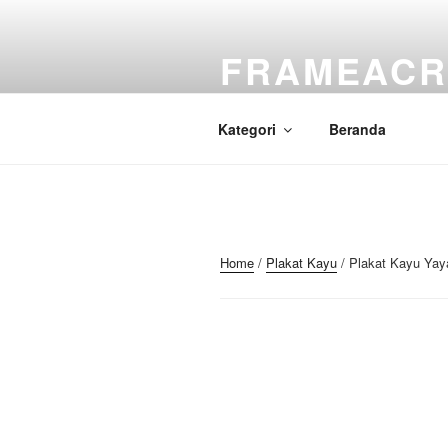
Skip
to
FRAMEACR
content
Just another WordPress site
Kategori
Beranda
Home
/
Plakat Kayu
/ Plakat Kayu Yaya