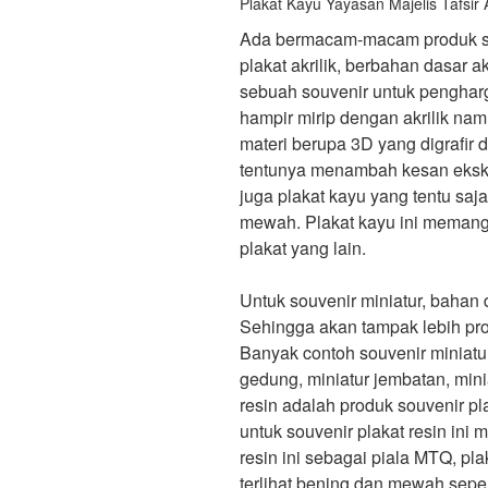
Plakat Kayu Yayasan Majelis Tafsir 
Ada bermacam-macam produk sou
plakat akrilik, berbahan dasar ak
sebuah souvenir untuk pengharg
hampir mirip dengan akrilik na
materi berupa 3D yang digrafir
tentunya menambah kesan eksklu
juga plakat kayu yang tentu saja
mewah. Plakat kayu ini memang
plakat yang lain.
Untuk souvenir miniatur, bahan
Sehingga akan tampak lebih pro
Banyak contoh souvenir miniatur
gedung, miniatur jembatan, mini
resin adalah produk souvenir pl
untuk souvenir plakat resin in
resin ini sebagai piala MTQ, pl
terlihat bening dan mewah sepert